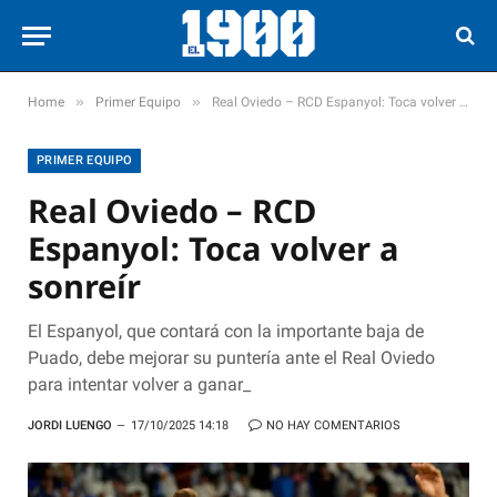
»
»
Home
Primer Equipo
Real Oviedo – RCD Espanyol: Toca volver a sonreír
PRIMER EQUIPO
Real Oviedo – RCD
Espanyol: Toca volver a
sonreír
El Espanyol, que contará con la importante baja de
Puado, debe mejorar su puntería ante el Real Oviedo
para intentar volver a ganar_
JORDI LUENGO
17/10/2025 14:18
NO HAY COMENTARIOS