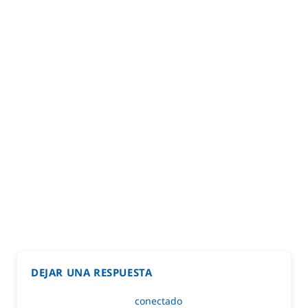
DEJAR UNA RESPUESTA
Lo siento, debes estar
conectado
para publicar un