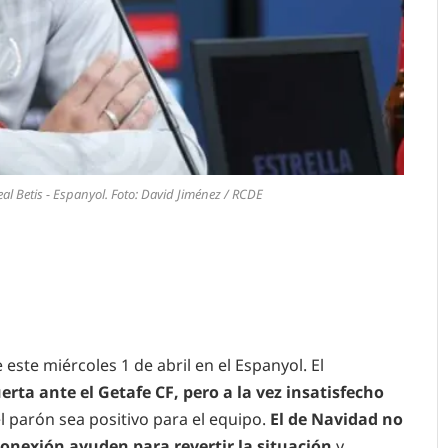
eal Betis - Espanyol. Foto: David Jiménez / RCDE
este miércoles 1 de abril en el Espanyol. El
rta ante el Getafe CF, pero a la vez insatisfecho
 parón sea positivo para el equipo.
El de Navidad no
sconexión ayuden para revertir la situación
y