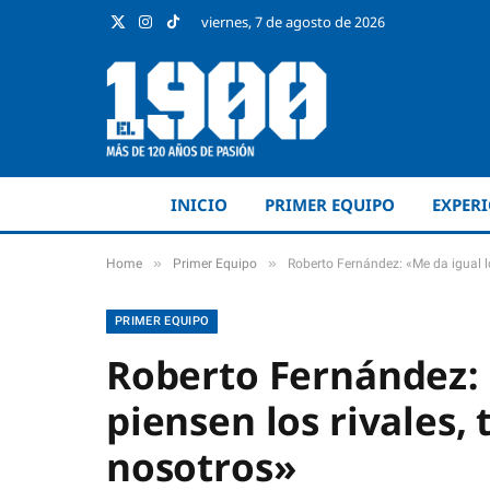
viernes, 7 de agosto de 2026
X
Instagram
TikTok
(Twitter)
INICIO
PRIMER EQUIPO
EXPER
»
»
Home
Primer Equipo
Roberto Fernández: «Me da igual l
PRIMER EQUIPO
Roberto Fernández: 
piensen los rivales
nosotros»