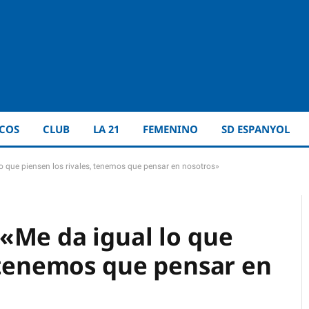
ICOS
CLUB
LA 21
FEMENINO
SD ESPANYOL
o que piensen los rivales, tenemos que pensar en nosotros»
«Me da igual lo que
, tenemos que pensar en