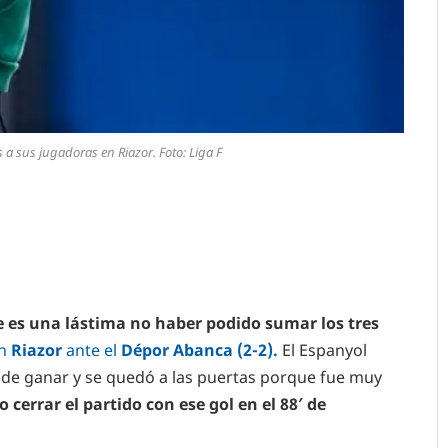
 a sus jugadoras en Riazor. Foto: Liga F
 es una lástima no haber podido sumar los tres
en
Riazor
ante el
Dépor Abanca (2-2).
El Espanyol
 de ganar y se quedó a las puertas porque fue muy
cerrar el partido con ese gol en el 88′ de