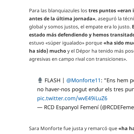
Para las blanquiazules los
tres puntos «eran i
antes de la última jornada»
, aseguró la técn
global y somos justos, el empate era lo justo.
estado más defendiendo y hemos transitad
estuvo «súper igualado» porque
«ha sido muc
ha sido) mucho
y el Dépor ha tenido más pos
agresivas en campo rival con transiciones».
FLASH |
@Monforte11
: “Ens hem p
no haver-nos pogut endur els tres pun
pic.twitter.com/wvE49iLuZ6
— RCD Espanyol Femení (@RCDEFeme
Sara Monforte fue justa y remarcó que
«ha h