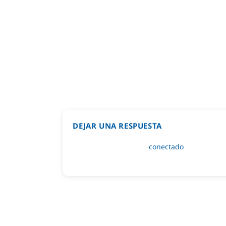
DEJAR UNA RESPUESTA
Lo siento, debes estar
conectado
para public