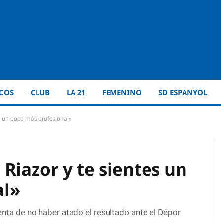
ICOS
CLUB
LA 21
FEMENINO
SD ESPANYOL
es un poco más profesional»
Riazor y te sientes un
al»
ta de no haber atado el resultado ante el Dépor