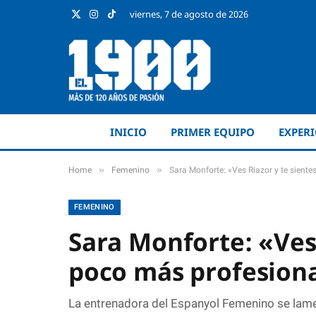
viernes, 7 de agosto de 2026
X
Instagram
TikTok
(Twitter)
INICIO
PRIMER EQUIPO
EXPER
»
»
Home
Femenino
Sara Monforte: «Ves Riazor y te sient
FEMENINO
Sara Monforte: «Ves 
poco más profesion
La entrenadora del Espanyol Femenino se lamen