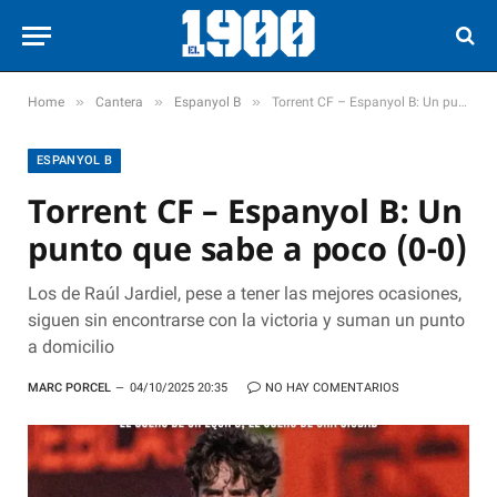
»
»
»
Home
Cantera
Espanyol B
Torrent CF – Espanyol B: Un punto que sabe a poco (0-0)
ESPANYOL B
Torrent CF – Espanyol B: Un
punto que sabe a poco (0-0)
Los de Raúl Jardiel, pese a tener las mejores ocasiones,
siguen sin encontrarse con la victoria y suman un punto
a domicilio
MARC PORCEL
04/10/2025 20:35
NO HAY COMENTARIOS