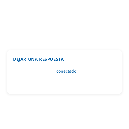
DEJAR UNA RESPUESTA
Lo siento, debes estar
conectado
para publicar un
comentario.