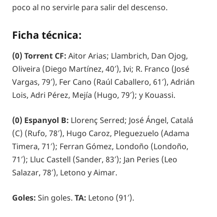
poco al no servirle para salir del descenso.
Ficha técnica:
(0) Torrent CF:
Aitor Arias; Llambrich, Dan Ojog,
Oliveira (Diego Martínez, 40′), Ivi; R. Franco (José
Vargas, 79′), Fer Cano (Raúl Caballero, 61′), Adrián
Lois, Adri Pérez, Mejía (Hugo, 79′); y Kouassi.
(0) Espanyol B:
Llorenç Serred; José Ángel, Catalá
(C) (Rufo, 78′), Hugo Caroz, Pleguezuelo (Adama
Timera, 71′); Ferran Gómez, Londoño (Londoño,
71′); Lluc Castell (Sander, 83′); Jan Peries (Leo
Salazar, 78′), Letono y Aimar.
Goles:
Sin goles.
TA:
Letono (91′).