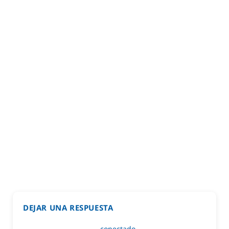
DEJAR UNA RESPUESTA
Lo siento, debes estar
conectado
para publicar un