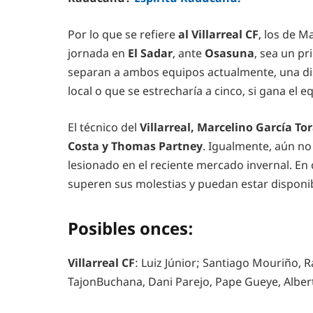
Por lo que se refiere
al Villarreal CF
, los de M
jornada en
El Sadar
, ante
Osasuna
, sea un p
separan a ambos equipos actualmente, una dis
local o que se estrecharía a cinco, si gana el e
El técnico del
Villarreal, Marcelino García To
Costa y Thomas Partney
. Igualmente, aún n
lesionado en el reciente mercado invernal. E
superen sus molestias y puedan estar disponib
Posibles onces:
Villarreal CF
: Luiz Júnior; Santiago Mouriño, 
TajonBuchana, Dani Parejo, Pape Gueye, Alber