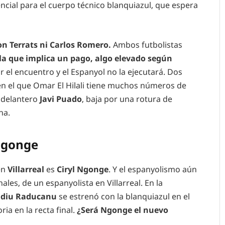
encial para el cuerpo técnico blanquiazul, que espera
 Terrats ni Carlos Romero.
Ambos futbolistas
la que implica un pago, algo elevado según
r el encuentro y el Espanyol no la ejecutará. Dos
en el que Omar El Hilali tiene muchos números de
l delantero
Javi Puado
, baja por una rotura de
ha.
Ngonge
en
Villarreal
es
Ciryl Ngonge
. Y el espanyolismo aún
ales, de un espanyolista en Villarreal. En la
udiu Raducanu
se estrenó con la blanquiazul en el
ia en la recta final.
¿Será Ngonge el nuevo