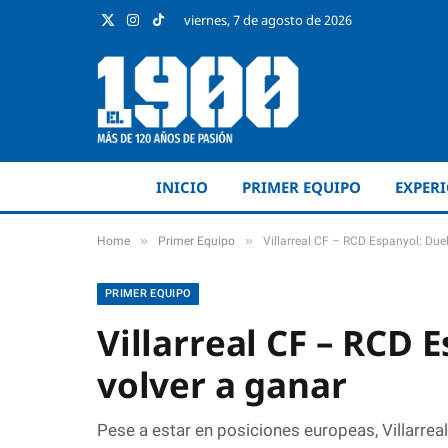
viernes, 7 de agosto de 2026
X
Instagram
TikTok
(Twitter)
INICIO
PRIMER EQUIPO
EXPER
»
»
Home
Primer Equipo
Villarreal CF – RCD Espanyol: Due
PRIMER EQUIPO
Villarreal CF – RCD 
volver a ganar
Pese a estar en posiciones europeas, Villarrea