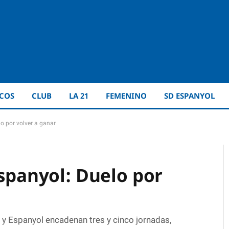
ICOS
CLUB
LA 21
FEMENINO
SD ESPANYOL
lo por volver a ganar
Espanyol: Duelo por
l y Espanyol encadenan tres y cinco jornadas,