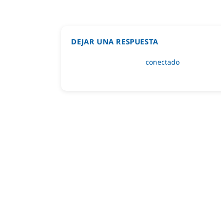
DEJAR UNA RESPUESTA
Lo siento, debes estar
conectado
para public