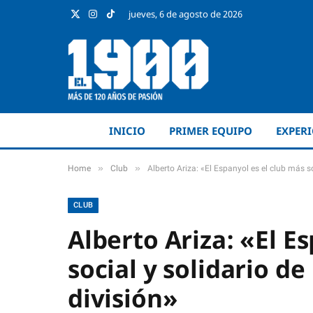
jueves, 6 de agosto de 2026
X
Instagram
TikTok
(Twitter)
INICIO
PRIMER EQUIPO
EXPER
»
»
Home
Club
Alberto Ariza: «El Espanyol es el club más s
CLUB
Alberto Ariza: «El E
social y solidario d
división»