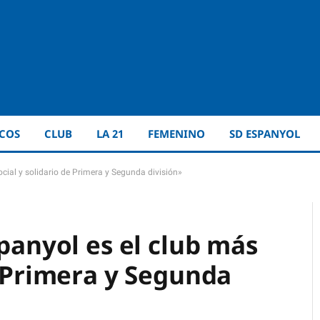
ICOS
CLUB
LA 21
FEMENINO
SD ESPANYOL
ocial y solidario de Primera y Segunda división»
spanyol es el club más
e Primera y Segunda