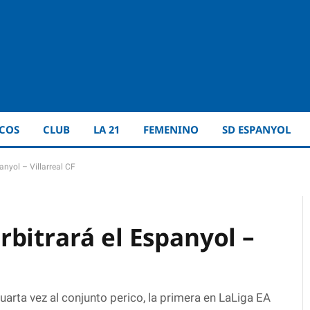
ICOS
CLUB
LA 21
FEMENINO
SD ESPANYOL
anyol – Villarreal CF
bitrará el Espanyol –
uarta vez al conjunto perico, la primera en LaLiga EA