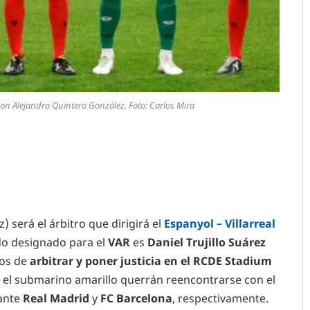
con Alejandro Quintero González. Foto: Carlos Mira
 será el árbitro que dirigirá el
Espanyol – Villarreal
ado designado para el
VAR
es
Daniel Trujillo Suárez
dos de
arbitrar y poner justicia en el RCDE Stadium
 el submarino amarillo querrán reencontrarse con el
 ante
Real Madrid
y
FC Barcelona
, respectivamente.