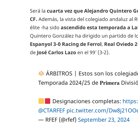
Será la
cuarta vez que Alejandro Quintero Gon
CF.
Además, la vista del colegiado andaluz al 
élite -ha sido
ascendido esta temporada a LaL
Quintero González ha dirigido un partido de l
Espanyol 3-0 Racing de Ferrol
,
Real Oviedo 2
de
José Carlos Lazo
en el 99′ (3-2).
ÁRBITROS | Estos son los colegiad
Temporada 2024/25 de 𝐏𝐫𝐢𝐦𝐞𝐫𝐚 Divisi
Designaciones completas:
https
@CTARFEF
pic.twitter.com/Dw8j21OO
— RFEF (@rfef)
September 23, 2024