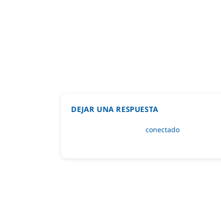
DEJAR UNA RESPUESTA
Lo siento, debes estar
conectado
para public