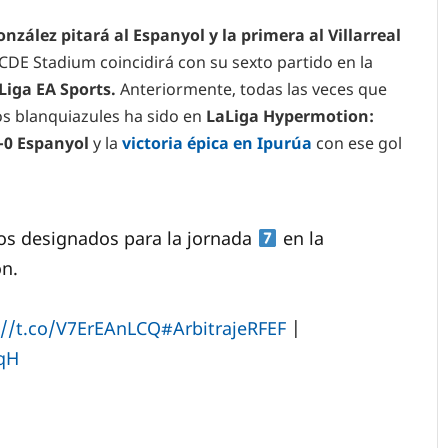
zález pitará al Espanyol y la primera al Villarreal
RCDE Stadium coincidirá con su sexto partido en la
iga EA Sports.
Anteriormente, todas las veces que
os blanquiazules ha sido en
LaLiga Hypermotion:
-0 Espanyol
y la
victoria épica en Ipurúa
con ese gol
os designados para la jornada
en la
ón.
://t.co/V7ErEAnLCQ
#ArbitrajeRFEF
|
qH