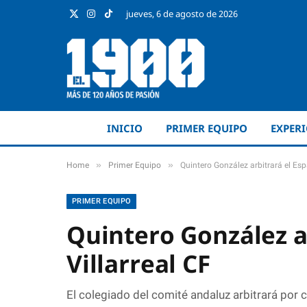
jueves, 6 de agosto de 2026
X
Instagram
TikTok
(Twitter)
INICIO
PRIMER EQUIPO
EXPER
»
»
Home
Primer Equipo
Quintero González arbitrará el Esp
PRIMER EQUIPO
Quintero González ar
Villarreal CF
El colegiado del comité andaluz arbitrará por c