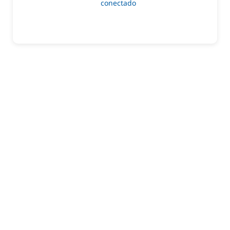
Lo siento, debes estar
conectado
para publicar un
comentario.