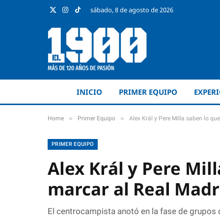
sábado, 8 de agosto de 2026
X
Instagram
TikTok
(Twitter)
INICIO
PRIMER EQUIPO
EXPER
»
»
Home
Primer Equipo
Alex Král y Pere Milla saben lo qu
PRIMER EQUIPO
Alex Král y Pere Mil
marcar al Real Madr
El centrocampista anotó en la fase de grupos 