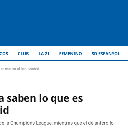
ICOS
CLUB
LA 21
FEMENINO
SD ESPANYOL
e es marcar al Real Madrid
la saben lo que es
id
de la Champions League, mientras que el delantero lo