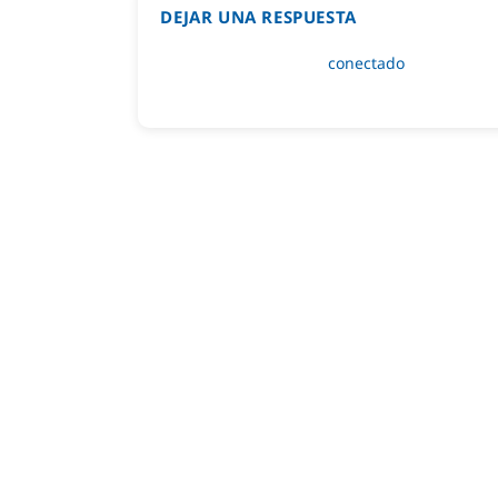
DEJAR UNA RESPUESTA
Lo siento, debes estar
conectado
para public