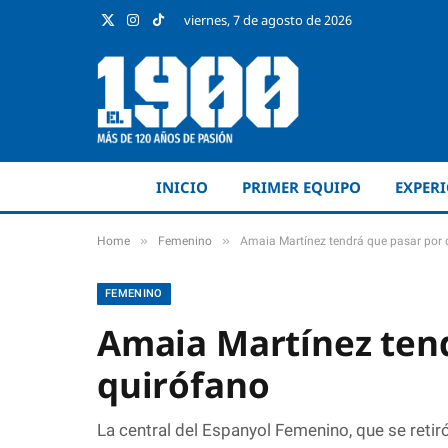
viernes, 7 de agosto de 2026
X
Instagram
TikTok
(Twitter)
INICIO
PRIMER EQUIPO
EXPER
»
»
Home
Femenino
Amaia Martínez tendrá que pasar por 
FEMENINO
Amaia Martínez ten
quirófano
La central del Espanyol Femenino, que se retiró