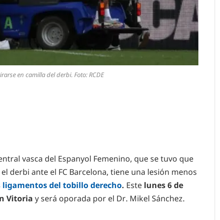
rarse en camilla del derbi. Foto: RCDE
entral vasca del Espanyol Femenino, que se tuvo que
el derbi ante el FC Barcelona, tiene una lesión menos
s ligamentos del tobillo derecho
.
Este
lunes 6 de
n Vitoria
y será oporada por el Dr. Mikel Sánchez.