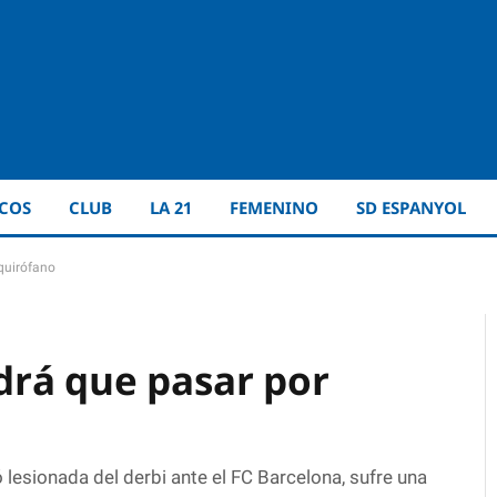
ICOS
CLUB
LA 21
FEMENINO
SD ESPANYOL
quirófano
drá que pasar por
 lesionada del derbi ante el FC Barcelona, sufre una