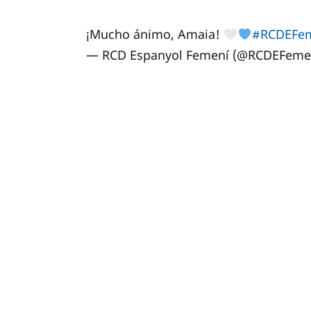
¡Mucho ánimo, Amaia!
#RCDEFe
— RCD Espanyol Femení (@RCDEFeme