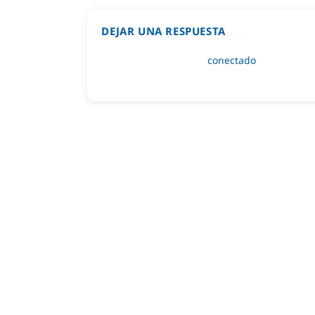
DEJAR UNA RESPUESTA
Lo siento, debes estar
conectado
para public