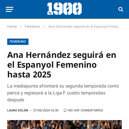
»
»
Home
Femenino
Ana Hernández seguirá en el Espanyol Femenino hasta 2025
FEMENINO
Ana Hernández seguirá en
el Espanyol Femenino
hasta 2025
La mediapunta afrontará su segunda temporada como
perica y regresará a la Liga F cuatro temporadas
después
LAURA SOLÁN
27/06/2024 16:30
NO HAY COMENTARIOS