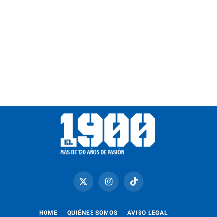
X
Instagram
TikTok
(Twitter)
HOME
QUIÉNES SOMOS
AVISO LEGAL