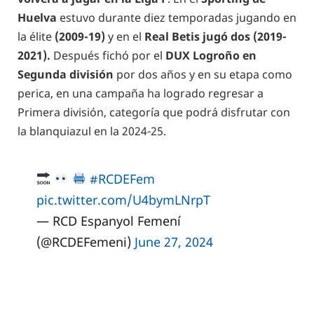
Huelva
estuvo durante diez temporadas jugando en
la élite
(2009-19)
y en el
Real Betis jugó dos (2019-
2021).
Después fichó por el
DUX Logroño en
Segunda división
por dos años y en su etapa como
perica, en una campaña ha logrado regresar a
Primera división, categoría que podrá disfrutar con
la blanquiazul en la 2024-25.
#RCDEFem
pic.twitter.com/U4bymLNrpT
— RCD Espanyol Femení
(@RCDEFemeni)
June 27, 2024