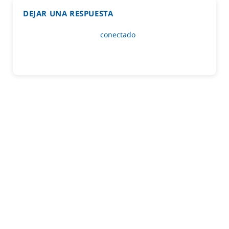
DEJAR UNA RESPUESTA
Lo siento, debes estar
conectado
para publicar un
comentario.