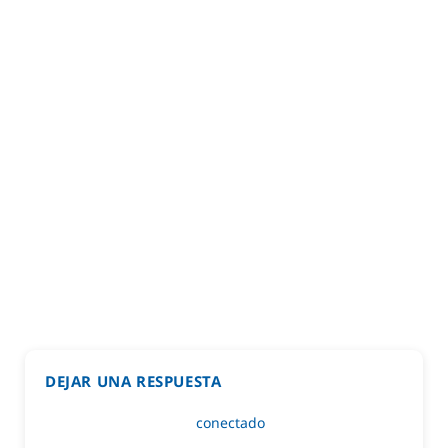
DEJAR UNA RESPUESTA
Lo siento, debes estar
conectado
para publicar un
comentario.