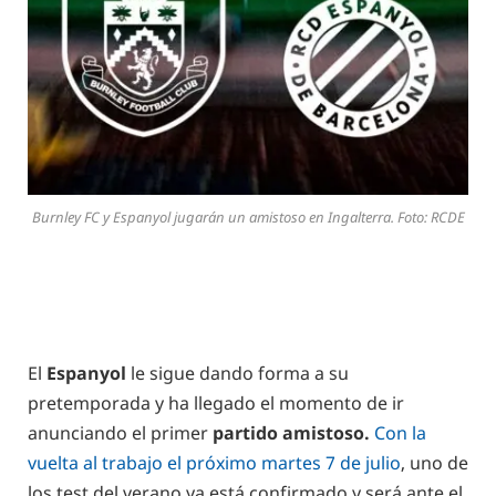
Burnley FC y Espanyol jugarán un amistoso en Ingalterra. Foto: RCDE
El
Espanyol
le sigue dando forma a su
pretemporada y ha llegado el momento de ir
anunciando el primer
partido amistoso.
Con la
vuelta al trabajo el próximo martes 7 de julio
, uno de
los test del verano ya está confirmado y será ante el