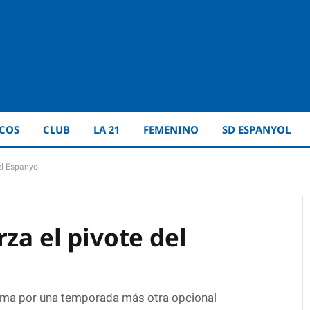
ICOS
CLUB
LA 21
FEMENINO
SD ESPANYOL
el Espanyol
rza el pivote del
firma por una temporada más otra opcional