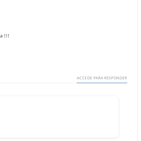
a !!!
ACCEDE PARA RESPONDER
ar un comentario.