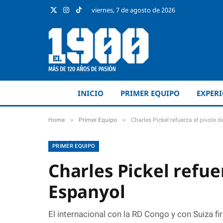
viernes, 7 de agosto de 2026
X
Instagram
TikTok
(Twitter)
INICIO
PRIMER EQUIPO
EXPER
»
»
Home
Primer Equipo
Charles Pickel refuerza el pivote d
PRIMER EQUIPO
Charles Pickel refue
Espanyol
El internacional con la RD Congo y con Suiza 