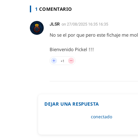
1
COMENTARIO
JLSR
on
27/08/2025 16:35 16:35
No se el por que pero este fichaje me mol
Bienvenido Pickel !!!
+1
DEJAR UNA RESPUESTA
Lo siento, debes estar
conectado
para public