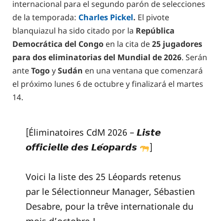
internacional para el segundo parón de selecciones
de la temporada:
Charles Pickel
.
El pivote
blanquiazul ha sido citado por la
República
Democrática del Congo
en la cita de
25 jugadores
para dos eliminatorias del Mundial de 2026
. Serán
ante
Togo
y
Sudán
en una ventana que comenzará
el próximo lunes 6 de octubre y finalizará el martes
14.
[Éliminatoires CdM 2026 – 𝙇𝙞𝙨𝙩𝙚
𝙤𝙛𝙛𝙞𝙘𝙞𝙚𝙡𝙡𝙚 𝙙𝙚𝙨 𝙇𝙚́𝙤𝙥𝙖𝙧𝙙𝙨
]
Voici la liste des 25 Léopards retenus
par le Sélectionneur Manager, Sébastien
Desabre, pour la trêve internationale du