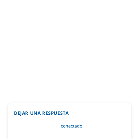
DEJAR UNA RESPUESTA
Lo siento, debes estar
conectado
para publicar un
comentario.