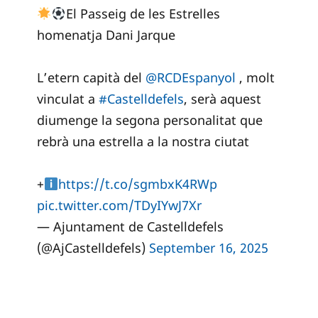
El Passeig de les Estrelles
homenatja Dani Jarque
L’etern capità del
@RCDEspanyol
, molt
vinculat a
#Castelldefels
, serà aquest
diumenge la segona personalitat que
rebrà una estrella a la nostra ciutat
+
https://t.co/sgmbxK4RWp
pic.twitter.com/TDyIYwJ7Xr
— Ajuntament de Castelldefels
(@AjCastelldefels)
September 16, 2025