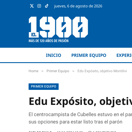
jueves, 6 de agosto de 2026
X
Instagram
TikTok
(Twitter)
INICIO
PRIMER EQUIPO
EXPER
»
»
Home
Primer Equipo
Edu Expósito, objetivo Montilivi
PRIMER EQUIPO
Edu Expósito, objeti
El centrocampista de Cubelles estuvo en el part
sus opciones para estar listo tras el parón