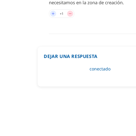
necesitamos en la zona de creación.
+1
DEJAR UNA RESPUESTA
Lo siento, debes estar
conectado
para public