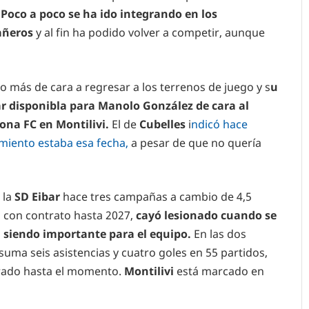
 Poco a poco se ha ido integrando en los
añeros
y al fin ha podido volver a competir, aunque
 más de cara a regresar a los terrenos de juego y s
u
ar disponibla para Manolo González de cara al
ona FC en Montilivi.
El de
Cubelles
i
ndicó hace
iento estaba esa fecha,
a pesar de que no quería
 la
SD Eibar
hace tres campañas a cambio de 4,5
, con contrato hasta 2027,
cayó lesionado cuando se
siendo importante para el equipo.
En las dos
ma seis asistencias y cuatro goles en 55 partidos,
rado hasta el momento.
Montilivi
está marcado en