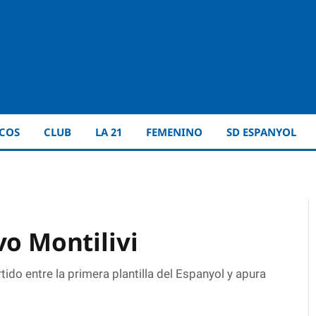
ICOS
CLUB
LA 21
FEMENINO
SD ESPANYOL
vo Montilivi
ido entre la primera plantilla del Espanyol y apura