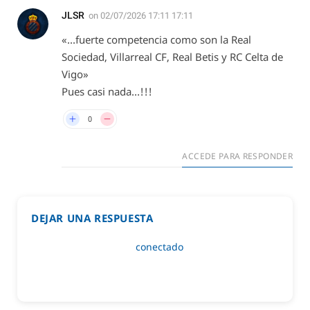
JLSR
on
02/07/2026 17:11 17:11
«…fuerte competencia como son la Real
Sociedad, Villarreal CF, Real Betis y RC Celta de
Vigo»
Pues casi nada…!!!
0
ACCEDE PARA RESPONDER
DEJAR UNA RESPUESTA
Lo siento, debes estar
conectado
para publicar un
comentario.