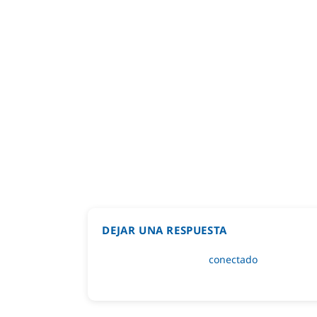
DEJAR UNA RESPUESTA
Lo siento, debes estar
conectado
para public