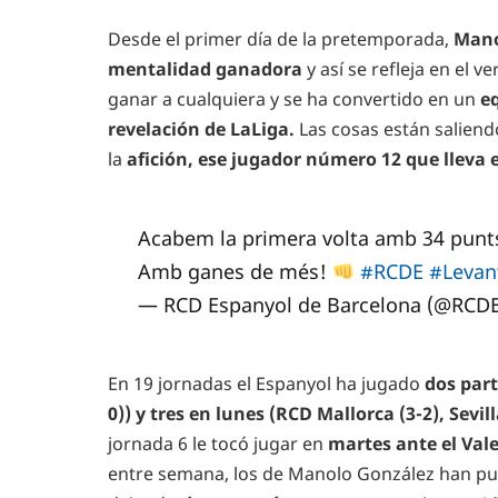
Desde el primer día de la pretemporada,
Mano
mentalidad ganadora
y así se refleja en el v
ganar a cualquiera y se ha convertido en un
eq
revelación de LaLiga.
Las cosas están saliendo
la
afición, ese jugador número 12 que lleva 
Acabem la primera volta amb 34 punt
Amb ganes de més!
#RCDE
#Levan
— RCD Espanyol de Barcelona (@RCD
En 19 jornadas el Espanyol ha jugado
dos part
0)) y tres en lunes (RCD Mallorca (3-2), Sevill
jornada 6 le tocó jugar en
martes ante el Val
entre semana, los de Manolo González han pun