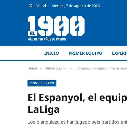
viernes, 7 de agosto de 2026
X
Instagram
TikTok
(Twitter)
INICIO
PRIMER EQUIPO
EXPER
»
»
Home
Primer Equipo
El Espanyol, el equipo interseman
PRIMER EQUIPO
El Espanyol, el equi
LaLiga
Los blanquiazules han jugado seis partidos e