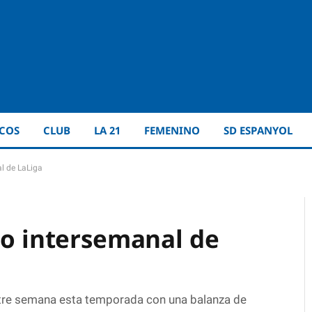
ICOS
CLUB
LA 21
FEMENINO
SD ESPANYOL
al de LaLiga
po intersemanal de
ntre semana esta temporada con una balanza de