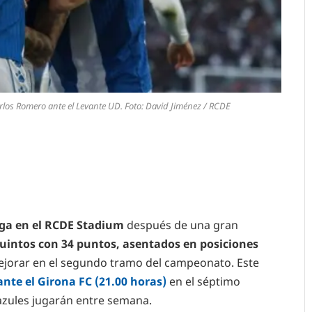
arlos Romero ante el Levante UD. Foto: David Jiménez / RCDE
iga en el RCDE Stadium
después de una gran
uintos con 34 puntos, asentados en posiciones
 mejorar en el segundo tramo del campeonato. Este
ante el Girona FC (21.00 horas)
en el séptimo
azules jugarán entre semana.