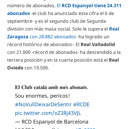
número de abonados.
El
RCD Espanyol tiene 24.311
abonados
-el club ha anunciado esta cifra el 6 de
septiembre- y es el segundo club de Segunda
división con más masa social. Solo le supera el
Real
Zaragoza
con 28.882 abonados
-ha logrado un
récord histórico de abonados-. El
Real Valladolid
con 21.000 -récord de abonados- ha descendido a la
tercera posición y en la cuarta posición está el
Real
Oviedo
con 19.500.
𝐄𝐥 𝐂𝐥𝐮𝐛 𝐜𝐚𝐭𝐚𝐥𝐚̀ 𝐚𝐦𝐛 𝐦𝐞́𝐬 𝐚𝐛𝐨𝐧𝐚𝐭𝐬.
Sou enormes, pericos!
#NoVullDeixarDeSentir
#RCDE
pic.twitter.com/oZ3Rj43VJL
— RCD Espanyol de Barcelona