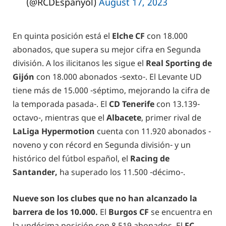
(@RCDEspanyol)
August 17, 2023
En quinta posición está el
Elche CF
con 18.000
abonados, que supera su mejor cifra en Segunda
división. A los ilicitanos les sigue el
Real Sporting de
Gijón
con 18.000 abonados -sexto-. El Levante UD
tiene más de 15.000 -séptimo, mejorando la cifra de
la temporada pasada-. El
CD Tenerife
con 13.139-
octavo-, mientras que el
Albacete
, primer rival de
LaLiga Hypermotion
cuenta con 11.920 abonados -
noveno y con récord en Segunda división- y un
histórico del fútbol español, el
Racing de
Santander,
ha superado los 11.500 -décimo-.
Nueve son los clubes que no han alcanzado la
barrera de los 10.000.
El
Burgos CF
se encuentra en
la undécima posición con 8.519 abonados. El
FC