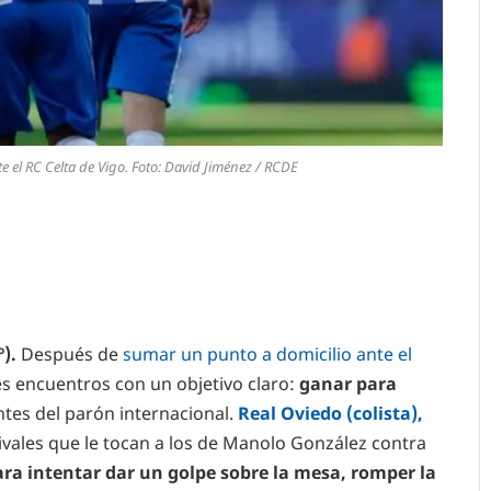
e el RC Celta de Vigo. Foto: David Jiménez / RCDE
º).
Después de
sumar un punto a domicilio ante el
res encuentros con un objetivo claro:
ganar para
ntes del parón internacional.
Real Oviedo (colista),
rivales que le tocan a los de Manolo González contra
ra intentar dar un golpe sobre la mesa, romper la