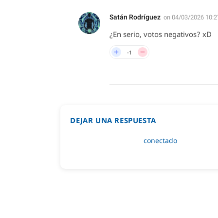
Satán Rodríguez
on
04/03/2026 10:2
¿En serio, votos negativos? xD
-1
DEJAR UNA RESPUESTA
Lo siento, debes estar
conectado
para public