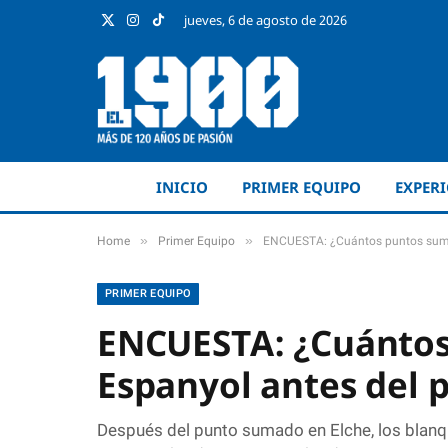
jueves, 6 de agosto de 2026
X
Instagram
TikTok
(Twitter)
INICIO
PRIMER EQUIPO
EXPER
»
»
Home
Primer Equipo
ENCUESTA: ¿Cuántos puntos sumar
PRIMER EQUIPO
ENCUESTA: ¿Cuántos
Espanyol antes del 
Después del punto sumado en Elche, los blanqu