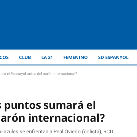
ICOS
CLUB
LA 21
FEMENINO
SD ESPANYOL
á el Espanyol antes del parón internacional?
 puntos sumará el
parón internacional?
iazules se enfrentan a Real Oviedo (colista), RCD