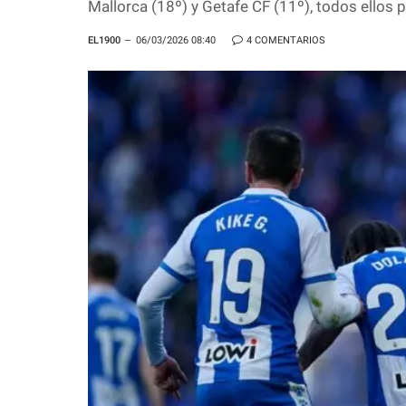
Mallorca (18º) y Getafe CF (11º), todos ellos p
EL1900
06/03/2026 08:40
4 COMENTARIOS