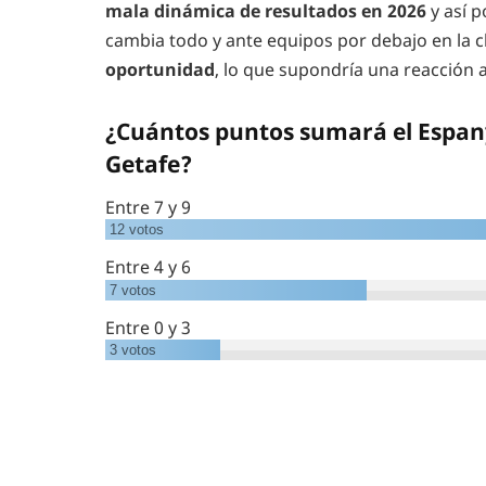
mala dinámica de resultados en 2026
y así 
cambia todo y ante equipos por debajo en la cl
oportunidad
, lo que supondría una reacción a
¿Cuántos puntos sumará el Espany
Getafe?
Entre 7 y 9
12
votos
Entre 4 y 6
7
votos
⁠Entre 0 y 3
3
votos