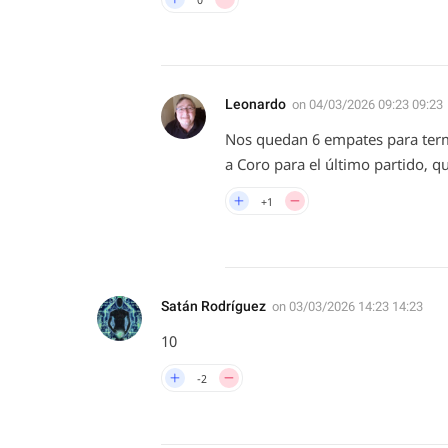
Leonardo
on
04/03/2026 09:23 09:23
Nos quedan 6 empates para term
a Coro para el último partido, q
+1
Satán Rodríguez
on
03/03/2026 14:23 14:23
10
-2