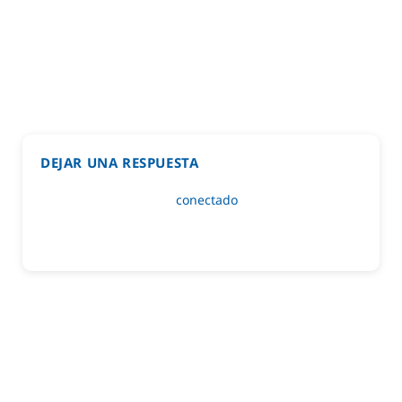
DEJAR UNA RESPUESTA
Lo siento, debes estar
conectado
para publicar un
comentario.