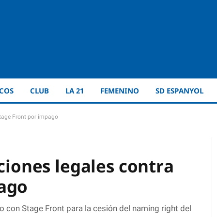
ICOS
CLUB
LA 21
FEMENINO
SD ESPANYOL
Stage Front por impago
cciones legales contra
pago
 con Stage Front para la cesión del naming right del