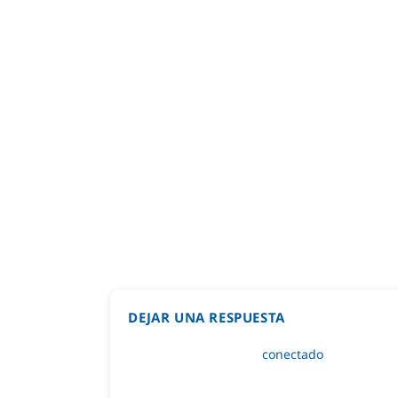
DEJAR UNA RESPUESTA
Lo siento, debes estar
conectado
para public