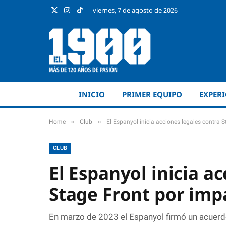
viernes, 7 de agosto de 2026
X
Instagram
TikTok
(Twitter)
INICIO
PRIMER EQUIPO
EXPER
»
»
Home
Club
El Espanyol inicia acciones legales contra 
CLUB
El Espanyol inicia a
Stage Front por im
En marzo de 2023 el Espanyol firmó un acuerdo