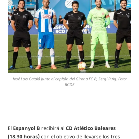
José Luis Catalá junto al capitán del Girona FC B, Sergi Puig. Foto:
RCDE
El
Espanyol B
recibirá al
CD Atlético Baleares
(18.30 horas)
con el objetivo de llevarse los tres