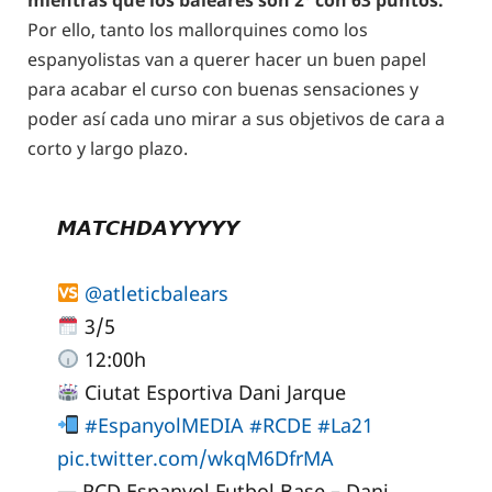
mientras que los baleares son 2º con 63 puntos.
Por ello, tanto los mallorquines como los
espanyolistas van a querer hacer un buen papel
para acabar el curso con buenas sensaciones y
poder así cada uno mirar a sus objetivos de cara a
corto y largo plazo.
𝙈𝘼𝙏𝘾𝙃𝘿𝘼𝙔𝙔𝙔𝙔𝙔
@atleticbalears
3/5
12:00h
Ciutat Esportiva Dani Jarque
#EspanyolMEDIA
#RCDE
#La21
pic.twitter.com/wkqM6DfrMA
— RCD Espanyol Futbol Base – Dani