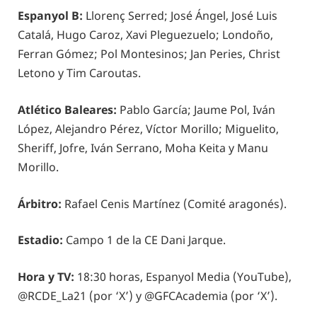
Espanyol B:
Llorenç Serred; José Ángel, José Luis
Catalá, Hugo Caroz, Xavi Pleguezuelo; Londoño,
Ferran Gómez; Pol Montesinos; Jan Peries, Christ
Letono y Tim Caroutas.
Atlético Baleares:
Pablo García; Jaume Pol, Iván
López, Alejandro Pérez, Víctor Morillo; Miguelito,
Sheriff, Jofre, Iván Serrano, Moha Keita y Manu
Morillo.
Árbitro:
Rafael Cenis Martínez (Comité aragonés).
Estadio:
Campo 1 de la CE Dani Jarque.
Hora y TV:
18:30 horas, Espanyol Media (YouTube),
@RCDE_La21 (por ‘X’) y @GFCAcademia (por ‘X’).