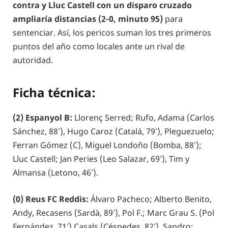
contra y Lluc Castell con un disparo cruzado
ampliaría distancias
(2-0, minuto 95)
para
sentenciar. Así, los pericos suman los tres primeros
puntos del año como locales ante un rival de
autoridad.
Ficha técnica:
(2) Espanyol B:
Llorenç Serred; Rufo, Adama (Carlos
Sánchez, 88′), Hugo Caroz (Catalá, 79′), Pleguezuelo;
Ferran Gómez (C), Miguel Londoño (Bomba, 88′);
Lluc Castell; Jan Peries (Leo Salazar, 69′), Tim y
Almansa (Letono, 46′).
(0) Reus FC Reddis:
Álvaro Pacheco; Alberto Benito,
Andy, Recasens (Sardà, 89′), Pol F.; Marc Grau S. (Pol
Fernández, 71′) Casals (Céspedes, 82′), Sandro;