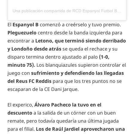
Una publicación compartida de RCD Espanyol Futbol Base (@rcde_la21)
El
Espanyol B
comenzó a creérselo y tuvo premio.
Pleguezuelo
centro desde la banda izquierda para
encontrar a
Letono, que terminó siendo derribado
y Londoño desde atrás
se queda el rechace y su
disparo termina dentro ajustado al palo
(1-0,
minuto 75).
Los blanquiazules supieron controlar el
juego con
sufrimiento y defendiendo las llegadas
del Reus FC Reddis
para que los tres puntos no se
escaparan de la CE Dani Jarque.
El experico,
Álvaro Pacheco la tuvo en el
descuento
a la salida de un córner con un buen
remate, pero todavía quedaría una última jugada
para el filial.
Los de Raúl Jardiel aprovecharon una