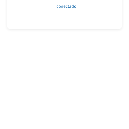
Lo siento, debes estar
conectado
para publicar un
comentario.