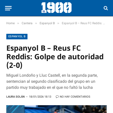
»
»
»
Home
Cantera
Espanyol B
Espanyol B – Reus FC Reddis: Golpe de autoridad (2-0)
ESPANYOL B
Espanyol B – Reus FC
Reddis: Golpe de autoridad
(2-0)
Miguel Londoño y Lluc Castell, en la segunda parte,
sentencian al segundo clasificado del grupo en un
partido muy trabajado en el que no faltó la lucha
LAURA SOLÁN
18/01/2026 18:13
NO HAY COMENTARIOS