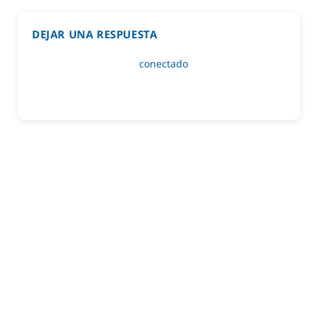
DEJAR UNA RESPUESTA
Lo siento, debes estar
conectado
para publicar un
comentario.