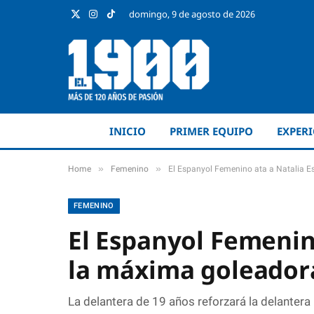
domingo, 9 de agosto de 2026
X
Instagram
TikTok
(Twitter)
INICIO
PRIMER EQUIPO
EXPER
»
»
Home
Femenino
El Espanyol Femenino ata a Natalia E
FEMENINO
El Espanyol Femenino
la máxima goleador
La delantera de 19 años reforzará la delanter