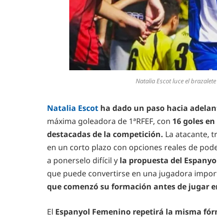
Natalia Escot luce el brazalete
Natalia Escot
ha dado un paso hacia adelan
máxima goleadora de 1ªRFEF, con
16 goles en
destacadas de la competición.
La atacante, 
en un corto plazo con opciones reales de poder
a ponerselo difícil y
la propuesta del Espanyo
que puede convertirse en una jugadora import
que comenzó su formación antes de jugar en 
El
Espanyol Femenino repetirá la misma fór