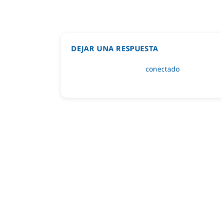
DEJAR UNA RESPUESTA
Lo siento, debes estar
conectado
para public