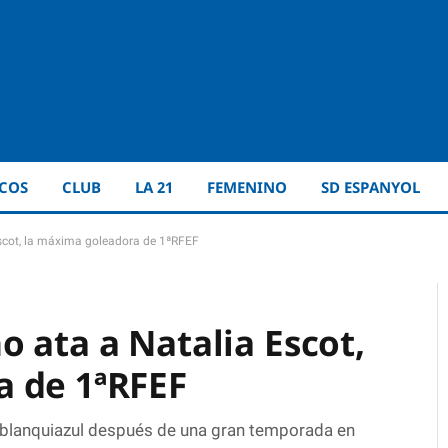
ICOS
CLUB
LA 21
FEMENINO
SD ESPANYOL
scot, la máxima goleadora de 1ªRFEF
 ata a Natalia Escot,
a de 1ªRFEF
a blanquiazul después de una gran temporada en