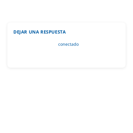
DEJAR UNA RESPUESTA
Lo siento, debes estar
conectado
para publicar un
comentario.