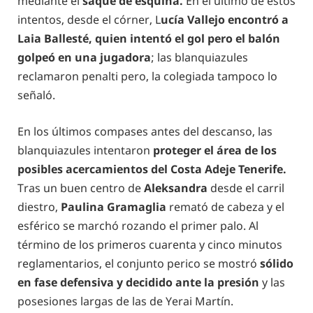
mediante el
saque de esquina.
En el último de estos
intentos, desde el córner, L
ucía Vallejo encontró a
Laia Ballesté, quien intentó el gol pero el balón
golpeó en una jugadora
; las blanquiazules
reclamaron penalti pero, la colegiada tampoco lo
señaló.
En los últimos compases antes del descanso, las
blanquiazules intentaron
proteger el área de los
posibles acercamientos del Costa Adeje Tenerife.
Tras un buen centro de
Aleksandra
desde el carril
diestro,
Paulina Gramaglia
remató de cabeza y el
esférico se marchó rozando el primer palo. Al
término de los primeros cuarenta y cinco minutos
reglamentarios, el conjunto perico se mostró
sólido
en fase defensiva y decidido ante la presión
y las
posesiones largas de las de Yerai Martín.