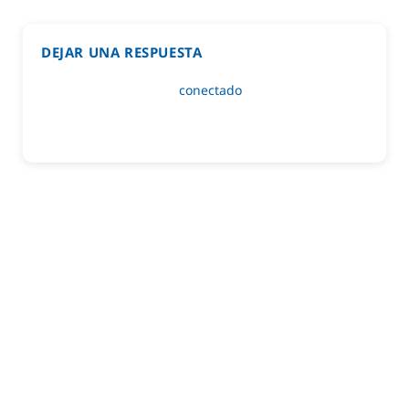
DEJAR UNA RESPUESTA
Lo siento, debes estar
conectado
para publicar un
comentario.