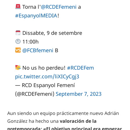
Torna l'
@RCDEFemeni
a
#EspanyolMEDIA
!
Dissabte, 9 de setembre
11:00h
@FCBfemeni
B
No us ho perdeu!
#RCDEFem
pic.twitter.com/liXICyCgj3
— RCD Espanyol Femení
(@RCDEFemeni)
September 7, 2023
Aun siendo un equipo prácticamente nuevo Adrián
González ha hecho una
valoración de la
pretemporada: «El objetivo principal era empezar