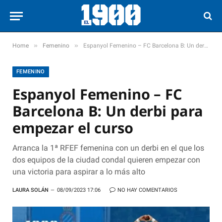
»
»
Home
Femenino
Espanyol Femenino – FC Barcelona B: Un derbi para empezar el curso
FEMENINO
Espanyol Femenino – FC
Barcelona B: Un derbi para
empezar el curso
Arranca la 1ª RFEF femenina con un derbi en el que los
dos equipos de la ciudad condal quieren empezar con
una victoria para aspirar a lo más alto
LAURA SOLÁN
08/09/2023 17:06
NO HAY COMENTARIOS