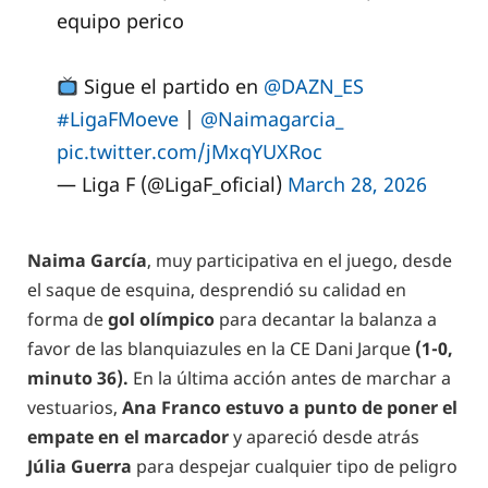
equipo perico
Sigue el partido en
@DAZN_ES
#LigaFMoeve
|
@Naimagarcia_
pic.twitter.com/jMxqYUXRoc
— Liga F (@LigaF_oficial)
March 28, 2026
Naima García
, muy participativa en el juego, desde
el saque de esquina, desprendió su calidad en
forma de
gol olímpico
para decantar la balanza a
favor de las blanquiazules en la CE Dani Jarque
(1-0,
minuto 36).
En la última acción antes de marchar a
vestuarios,
Ana Franco estuvo a punto de poner el
empate en el marcador
y apareció desde atrás
Júlia Guerra
para despejar cualquier tipo de peligro