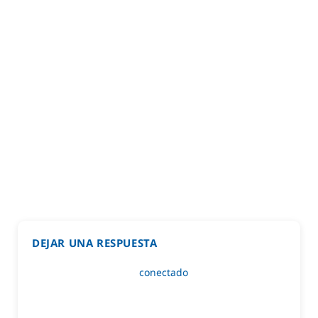
DEJAR UNA RESPUESTA
Lo siento, debes estar
conectado
para publicar un
comentario.