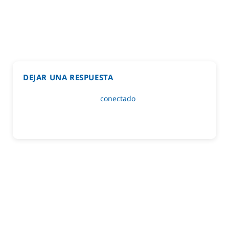
DEJAR UNA RESPUESTA
Lo siento, debes estar
conectado
para publicar un
comentario.