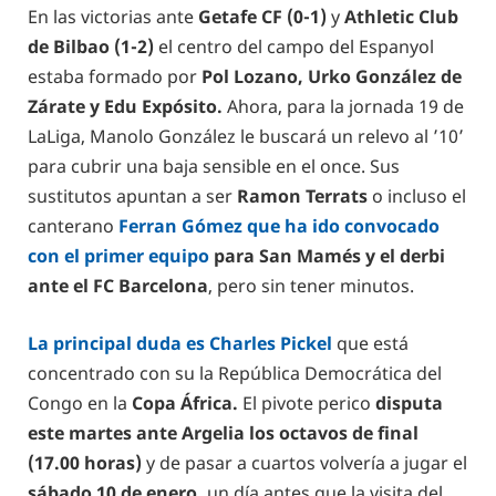
En las victorias ante
Getafe CF (0-1)
y
Athletic Club
de Bilbao (1-2)
el centro del campo del Espanyol
estaba formado por
Pol Lozano, Urko González de
Zárate y Edu Expósito.
Ahora, para la jornada 19 de
LaLiga, Manolo González le buscará un relevo al ’10’
para cubrir una baja sensible en el once. Sus
sustitutos apuntan a ser
Ramon Terrats
o incluso el
canterano
Ferran Gómez que ha ido convocado
con el primer equipo
para San Mamés y el derbi
ante el FC Barcelona
, pero sin tener minutos.
La principal duda es Charles Pickel
que está
concentrado con su la República Democrática del
Congo en la
Copa África.
El pivote perico
disputa
este martes ante Argelia los octavos de final
(17.00 horas)
y de pasar a cuartos volvería a jugar el
sábado 10 de enero,
un día antes que la visita del