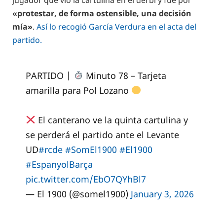
jugador que vio la cartulina en el derbi y fue por
«protestar, de forma ostensible, una decisión
mía»
.
Así lo recogió García Verdura en el acta del
partido.
PARTIDO |
Minuto 78 – Tarjeta
amarilla para Pol Lozano
El canterano ve la quinta cartulina y
se perderá el partido ante el Levante
UD
#rcde
#SomEl1900
#El1900
#EspanyolBarça
pic.twitter.com/EbO7QYhBl7
— El 1900 (@somel1900)
January 3, 2026