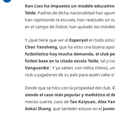
Ran Lian ha impuesto un modelo educativo en
Teide.
Padres de dicha nacionalidad han apunta
han repintando la escuela, han realizado un n
en el campo de fútbol, han quitado los móvile
Y ¿qué tiene que ver el
Espanyol
en todo esto
Chen Yansheng,
que ha visto una buena oport
futbolístico hay mucha demanda, el club pe
fútbol base en la citada escola Teide
, tal y 
Vanguardia’
. Y ya saben, con niños chinos, u
club a jugadores de su país para quién sabe si
Desde que se hizo con la propiedad del club,
C
siendo el caso más popular y mediático el d
menos suerte, caso de
Tan Kaiyuan, Alex Ya
Aokai Zhang
, que también estuvo en el
Juveni