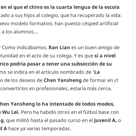
 el que el chino es la cuarta lengua de la escola
do a sus hijos al colegio, que ha recuperado la vida:
uevo modelo formativo, han puesto césped artificial
s a los alumnos…
? Como indicábamos,
Ran Lian
es un buen amigo de
unidad en el acto de su colega. Y es que
si a nivel
rico podría pasar a tener una subsección de su
como se indica en el artículo nombrado de
‘La
no de los deseos de
Chen Yansheng
de formar en cl
 convertirlos en profesionales, estaría más cerca.
hen Yansheng lo ha intentado de todos modos,
e Wu Lei.
Pero ha habido otros en el fútbol base con
ng
, que militó hasta el pasado curso en el
Juvenil A,
o
l A
hace ya varias temporadas.