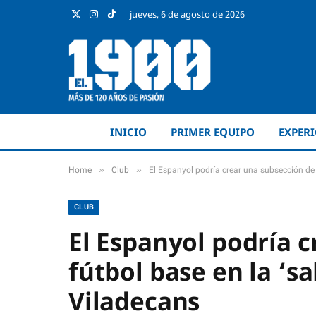
jueves, 6 de agosto de 2026
X
Instagram
TikTok
(Twitter)
INICIO
PRIMER EQUIPO
EXPER
»
»
Home
Club
El Espanyol podría crear una subsección de 
CLUB
El Espanyol podría 
fútbol base en la ‘s
Viladecans