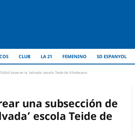
ICOS
CLUB
LA 21
FEMENINO
SD ESPANYOL
fútbol base en la ‘salvada’ escola Teide de Viladecans
crear una subsección de
alvada’ escola Teide de