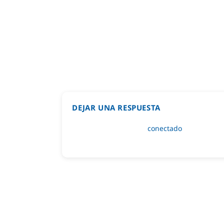
DEJAR UNA RESPUESTA
Lo siento, debes estar
conectado
para public