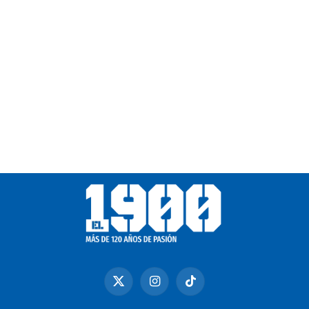
X
Instagram
TikTok
(Twitter)