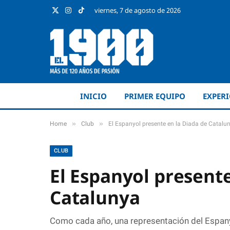
viernes, 7 de agosto de 2026
X
Instagram
TikTok
(Twitter)
INICIO
PRIMER EQUIPO
EXPER
»
»
Home
Club
El Espanyol presente en la Diada de Catalu
CLUB
El Espanyol presente
Catalunya
Como cada año, una representación del Espanyol