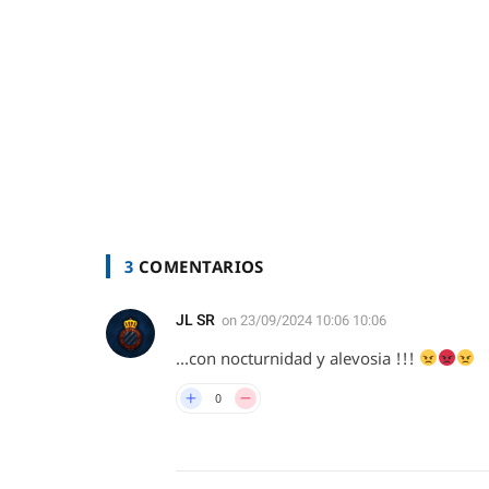
3
COMENTARIOS
JL SR
on
23/09/2024 10:06 10:06
…con nocturnidad y alevosia !!!
0