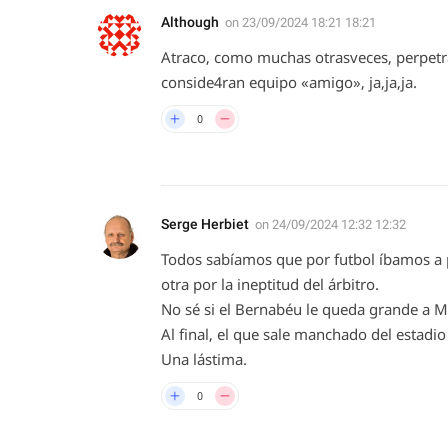
Although
on
23/09/2024 18:21 18:21
Atraco, como muchas otrasveces, perpetr
conside4ran equipo «amigo», ja,ja,ja.
0
Serge Herbiet
on
24/09/2024 12:32 12:32
Todos sabíamos que por futbol íbamos a p
otra por la ineptitud del árbitro.
No sé si el Bernabéu le queda grande a 
Al final, el que sale manchado del estadio 
Una lástima.
0