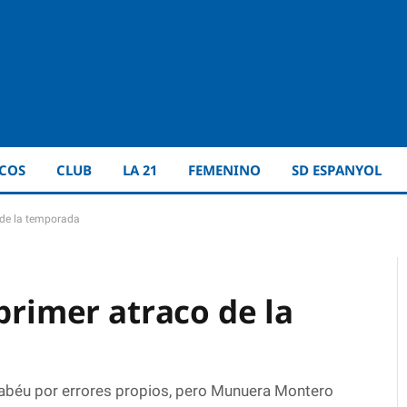
ICOS
CLUB
LA 21
FEMENINO
SD ESPANYOL
o de la temporada
 primer atraco de la
nabéu por errores propios, pero Munuera Montero