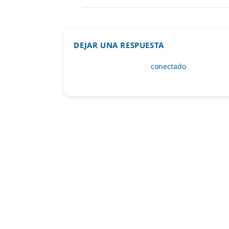
DEJAR UNA RESPUESTA
Lo siento, debes estar
conectado
para public