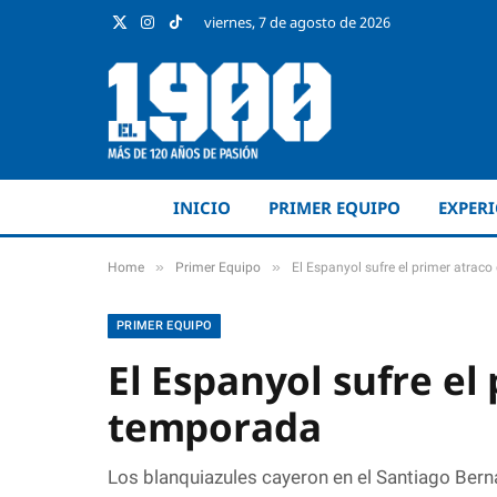
viernes, 7 de agosto de 2026
X
Instagram
TikTok
(Twitter)
INICIO
PRIMER EQUIPO
EXPER
»
»
Home
Primer Equipo
El Espanyol sufre el primer atrac
PRIMER EQUIPO
El Espanyol sufre el
temporada
Los blanquiazules cayeron en el Santiago Ber