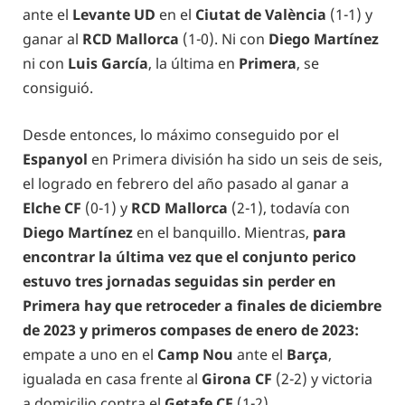
ante el
Levante UD
en el
Ciutat de València
(1-1) y
ganar al
RCD Mallorca
(1-0). Ni con
Diego Martínez
ni con
Luis García
, la última en
Primera
, se
consiguió.
Desde entonces, lo máximo conseguido por el
Espanyol
en Primera división ha sido un seis de seis,
el logrado en febrero del año pasado al ganar a
Elche CF
(0-1) y
RCD Mallorca
(2-1), todavía con
Diego Martínez
en el banquillo. Mientras,
para
encontrar la última vez que el conjunto perico
estuvo tres jornadas seguidas sin perder en
Primera hay que retroceder a finales de diciembre
de 2023 y primeros compases de enero de 2023:
empate a uno en el
Camp Nou
ante el
Barça
,
igualada en casa frente al
Girona CF
(2-2) y victoria
a domicilio contra el
Getafe CF
(1-2).