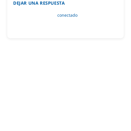
DEJAR UNA RESPUESTA
Lo siento, debes estar
conectado
para publicar un
comentario.