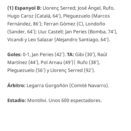
(1) Espanyol B:
Llorenç Serred; José Ángel, Rufo,
Hugo Caroz (Catalá, 64′), Pleguezuelo (Marcos
Fernández, 86′); Ferran Gómez (C), Londoño
(Sander, 64′); Lluc Castell; Jan Peries (Bomba, 74′),
Vicandi y Leo Salazar (Alejandro Santiago, 64′).
Goles:
0-1, Jan Peries (42′).
TA:
Gibi (30′), Raúl
Martínez (44′), Pol Arnau (49′)| Rufo (38′),
Pleguezuelo (56′) y Llorenç Serred (92′).
Árbitro:
Legarra Gorgoñón (Comité Navarro).
Estadio:
Montilivi. Unos 600 espectadores.