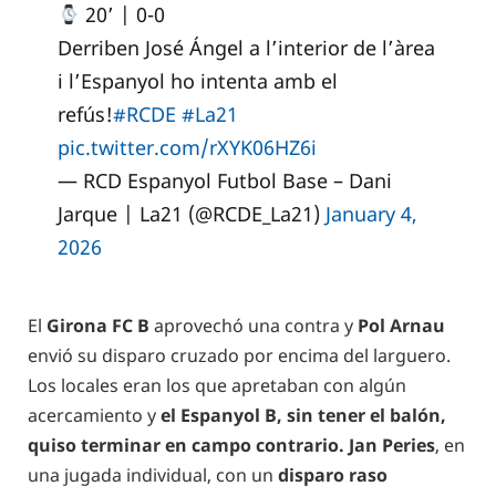
20’ | 0-0
Derriben José Ángel a l’interior de l’àrea
i l’Espanyol ho intenta amb el
refús!
#RCDE
#La21
pic.twitter.com/rXYK06HZ6i
— RCD Espanyol Futbol Base – Dani
Jarque | La21 (@RCDE_La21)
January 4,
2026
El
Girona FC B
aprovechó una contra y
Pol Arnau
envió su disparo cruzado por encima del larguero.
Los locales eran los que apretaban con algún
acercamiento y
el Espanyol B, sin tener el balón,
quiso terminar en campo contrario. Jan Peries
, en
una jugada individual, con un
disparo raso