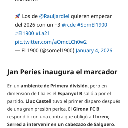
Los de
@RaulJardiel
quieren empezar
del 2026 con un +3
#rcde
#SomEl1900
#El1900
#La21
pic.twitter.com/aOmcLCh0w2
— El 1900 (@somel1900)
January 4, 2026
Jan Peries inaugura el marcador
En un
ambiente de Primera división
, pero en
dimensión de filiales el
Espanyol B
salió a por el
partido.
Lluc Castell
tuvo el primer disparo después
de una gran presión perica. El
Girona FC B
respondió con una contra que obligó a
Llorenç
Serred a intervenir en un cabezazo de Salguero
.