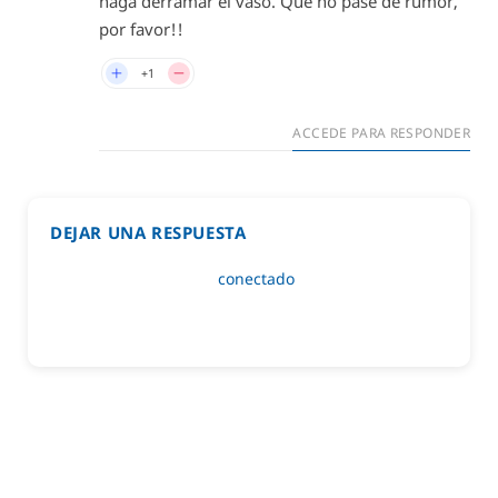
haga derramar el vaso. Que no pase de rumor,
por favor!!
+1
ACCEDE PARA RESPONDER
DEJAR UNA RESPUESTA
Lo siento, debes estar
conectado
para publicar un
comentario.