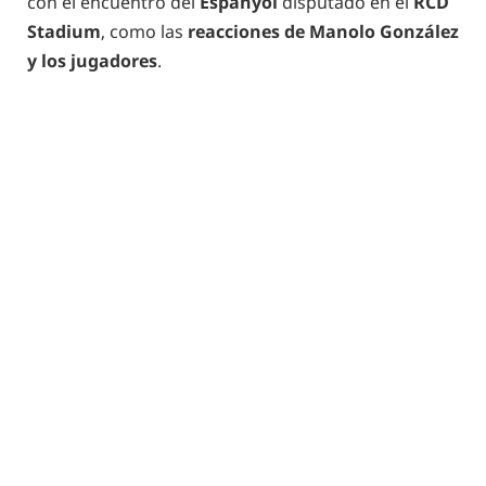
con el encuentro del
Espanyol
disputado en el
RCD
Stadium
, como las
reacciones de Manolo González
y los jugadores
.