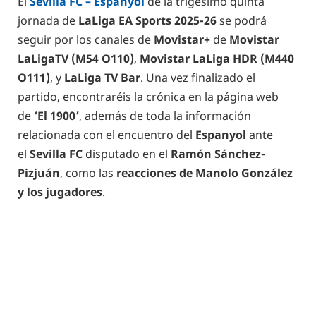
El
Sevilla FC – Espanyol
de la trigésimo quinta
jornada de
LaLiga EA Sports 2025-26
se podrá
seguir por los canales de
Movistar+
de
Movistar
LaLigaTV (M54 O110)
,
Movistar LaLiga HDR
(M440
O111)
, y
LaLiga TV Bar
. Una vez finalizado el
partido, encontraréis la crónica en la página web
de
‘El 1900’
, además de toda la información
relacionada con el encuentro del
Espanyol
ante
el
Sevilla FC
disputado en el
Ramón Sánchez-
Pizjuán
, como las
reacciones de Manolo González
y los jugadores
.