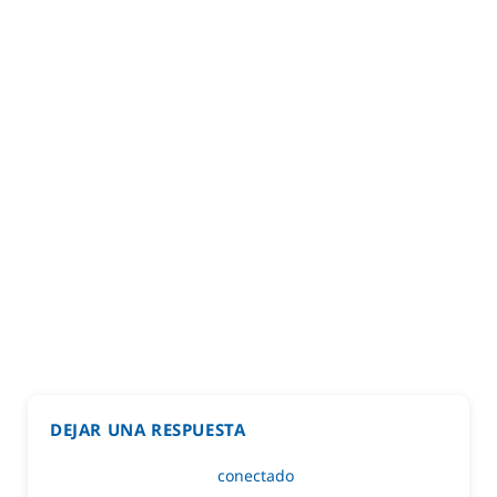
DEJAR UNA RESPUESTA
Lo siento, debes estar
conectado
para publicar un