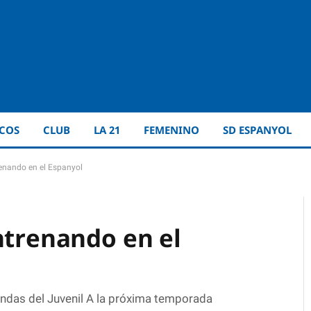
ICOS
CLUB
LA 21
FEMENINO
SD ESPANYOL
renando en el Espanyol
ntrenando en el
iendas del Juvenil A la próxima temporada