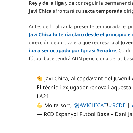
Rey y de la liga
y de conseguir la permanencia c
Javi Chica
afrontará su
sexta temporada
diri
Antes de finalizar la presente temporada, el p
Javi Chica lo tenía claro desde el principio e 
dirección deportiva era que regresara al
Juven
iba a ser ocupado por Ignasi Senabre
. Confi
fútbol base tendrá ADN perico, una de las base
Javi Chica, al capdavant del Juvenil
El tècnic i exjugador renova i aquesta
LA21
Molta sort,
@JAVICHICAT
!
#RCDE
|
— RCD Espanyol Futbol Base – Dani J