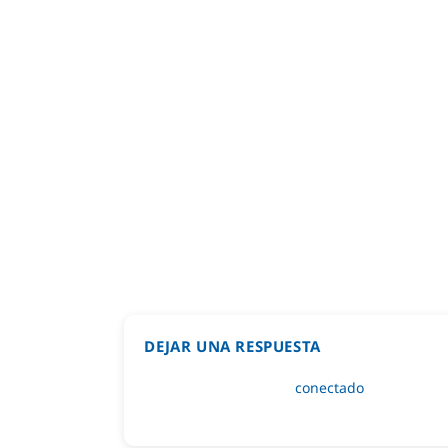
DEJAR UNA RESPUESTA
Lo siento, debes estar
conectado
para public