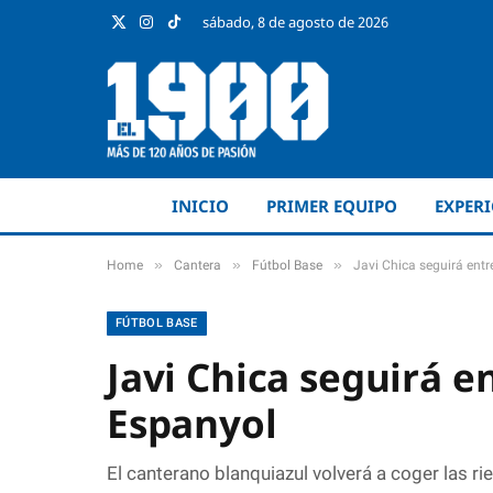
sábado, 8 de agosto de 2026
X
Instagram
TikTok
(Twitter)
INICIO
PRIMER EQUIPO
EXPER
»
»
»
Home
Cantera
Fútbol Base
Javi Chica seguirá ent
FÚTBOL BASE
Javi Chica seguirá e
Espanyol
El canterano blanquiazul volverá a coger las r