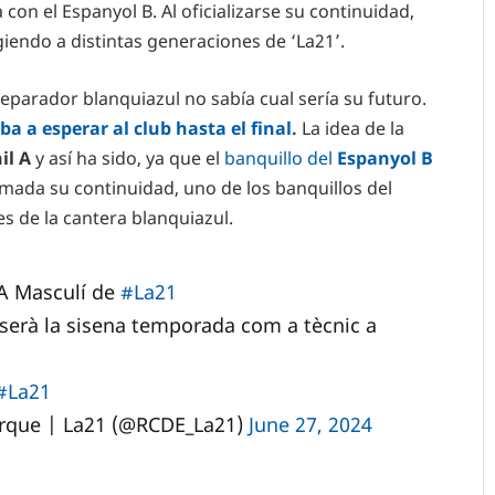
on el Espanyol B. Al oficializarse su continuidad,
giendo a distintas generaciones de ‘La21’.
reparador blanquiazul no sabía cual sería su futuro.
iba a esperar al club hasta el final.
La idea de la
il A
y así ha sido, ya que el
banquillo del
Espanyol B
rmada su continuidad, uno de los banquillos del
s de la cantera blanquiazul.
 A Masculí de
#La21
 serà la sisena temporada com a tècnic a
#La21
arque | La21 (@RCDE_La21)
June 27, 2024