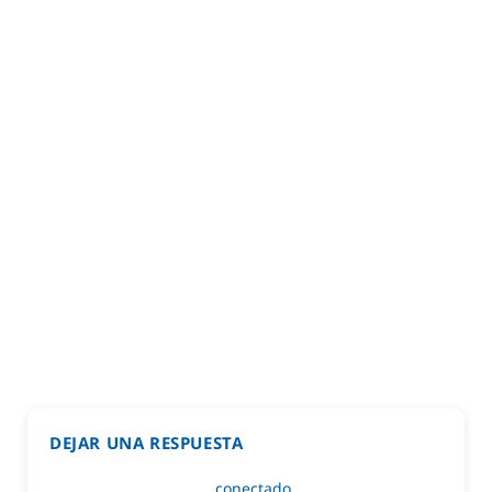
DEJAR UNA RESPUESTA
Lo siento, debes estar
conectado
para publicar un