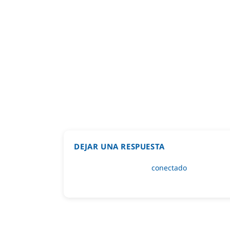
DEJAR UNA RESPUESTA
Lo siento, debes estar
conectado
para public