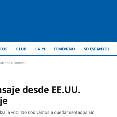
ICOS
CLUB
LA 21
FEMENINO
SD ESPANYOL
lando al arbitraje
nsaje desde EE.UU.
je
 alza la voz: "No nos vamos a quedar sentados sin