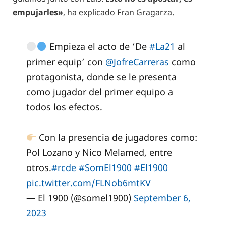
empujarles»
, ha explicado Fran Gragarza.
Empieza el acto de ‘De
#La21
al
primer equip’ con
@JofreCarreras
como
protagonista, donde se le presenta
como jugador del primer equipo a
todos los efectos.
Con la presencia de jugadores como:
Pol Lozano y Nico Melamed, entre
otros.
#rcde
#SomEl1900
#El1900
pic.twitter.com/FLNob6mtKV
— El 1900 (@somel1900)
September 6,
2023