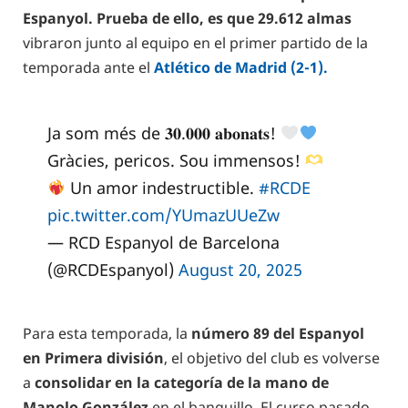
Espanyol. Prueba de ello, es que 29.612 almas
vibraron junto al equipo en el primer partido de la
temporada ante el
Atlético de Madrid (2-1).
Ja som més de 𝟑𝟎.𝟎𝟎𝟎 𝐚𝐛𝐨𝐧𝐚𝐭𝐬!
Gràcies, pericos. Sou immensos!
Un amor indestructible.
#RCDE
pic.twitter.com/YUmazUUeZw
— RCD Espanyol de Barcelona
(@RCDEspanyol)
August 20, 2025
Para esta temporada, la
número 89 del Espanyol
en Primera división
, el objetivo del club es volverse
a
consolidar en la categoría de la mano de
Manolo González
en el banquillo. El curso pasado