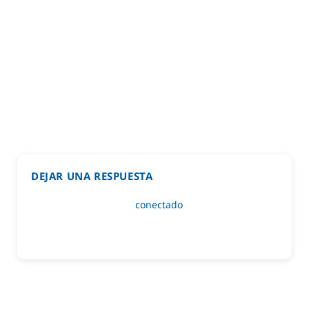
DEJAR UNA RESPUESTA
Lo siento, debes estar
conectado
para publicar un
comentario.