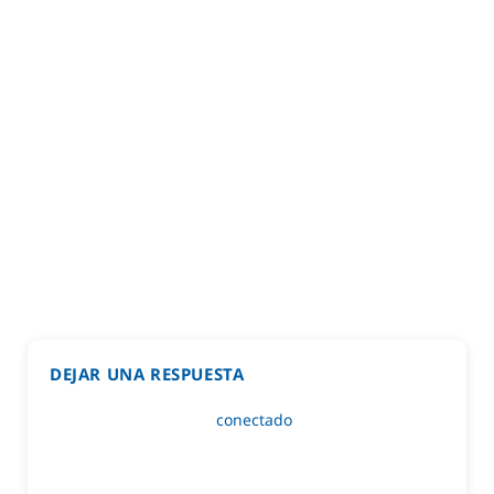
DEJAR UNA RESPUESTA
Lo siento, debes estar
conectado
para publicar un
comentario.