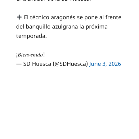
El técnico aragonés se pone al frente
del banquillo azulgrana la próxima
temporada.
¡𝐵𝑖𝑒𝑛𝑣𝑒𝑛𝑖𝑑𝑜!
— SD Huesca (@SDHuesca)
June 3, 2026