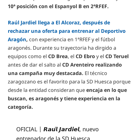
10ª posición con el Espanyol B en 2ªRFEF.
Raúl Jardiel llega a El Alcoraz, después de
rechazar una oferta para entrenar al Deportivo
Aragón
,
con experiencia en 1ªRFEF y el fútbol
aragonés. Durante su trayectoria ha dirgido a
equipos como el
CD Brea
, el
CD Ebro
y el
CD Teruel
antes de dar el salto al
CD Arenteiro realizando
una campaña muy destacada.
El técnico
zaragozano es el favorito para la SD Huesca porque
desde la entidad consideran que
encaja en lo que
buscan, es aragonés y tiene experiencia en la
categoría.
OFICIAL | 𝙍𝙖𝙪́𝙡 𝙅𝙖𝙧𝙙𝙞𝙚𝙡, nuevo
entrenador de la SD Huesca.