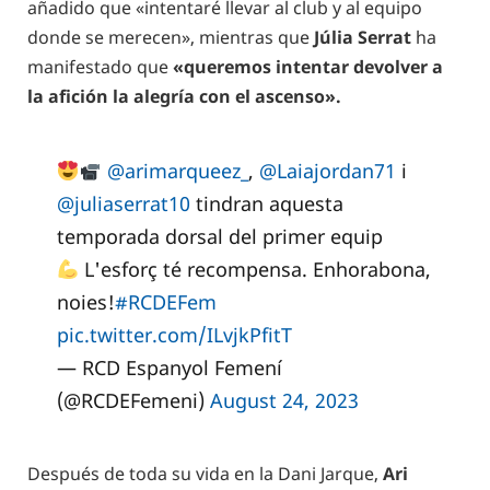
añadido que «intentaré llevar al club y al equipo
donde se merecen», mientras que
Júlia Serrat
ha
manifestado que
«queremos intentar devolver a
la afición la alegría con el ascenso».
@arimarqueez_
,
@Laiajordan71
i
@juliaserrat10
tindran aquesta
temporada dorsal del primer equip
L'esforç té recompensa. Enhorabona,
noies!
#RCDEFem
pic.twitter.com/ILvjkPfitT
— RCD Espanyol Femení
(@RCDEFemeni)
August 24, 2023
Después de toda su vida en la Dani Jarque,
Ari