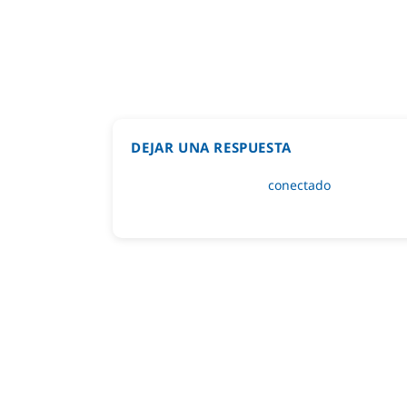
DEJAR UNA RESPUESTA
Lo siento, debes estar
conectado
para public