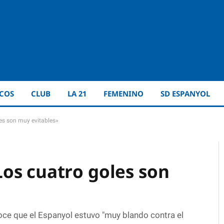
ICOS
CLUB
LA 21
FEMENINO
SD ESPANYOL
es son muy evitables»
os cuatro goles son
oce que el Espanyol estuvo "muy blando contra el