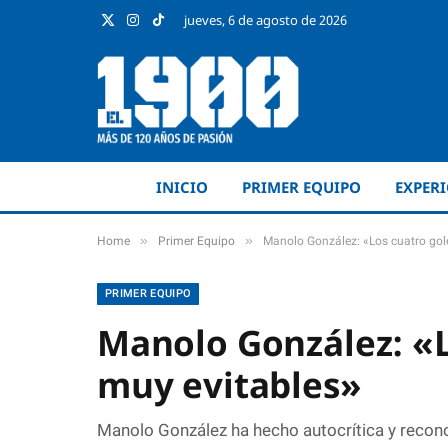
jueves, 6 de agosto de 2026
X
Instagram
TikTok
(Twitter)
INICIO
PRIMER EQUIPO
EXPER
»
»
Home
Primer Equipo
Manolo González: «Los cuatro gol
PRIMER EQUIPO
Manolo González: «L
muy evitables»
Manolo González ha hecho autocrítica y recon